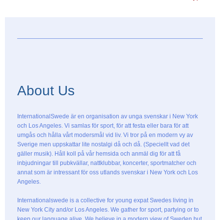
About Us
InternationalSwede är en organisation av unga svenskar i New York
och Los Angeles. Vi samlas för sport, för att festa eller bara för att
umgås och hålla vårt modersmål vid liv. Vi tror på en modern vy av
Sverige men uppskattar lite nostalgi då och då. (Speciellt vad det
gäller musik). Håll koll på vår hemsida och anmäl dig för att få
inbjudningar till pubkvällar, nattklubbar, koncerter, sportmatcher och
annat som är intressant för oss utlands svenskar i New York och Los
Angeles.
Internationalswede is a collective for young expat Swedes living in
New York City and/or Los Angeles. We gather for sport, partying or to
keep our language alive. We believe in a modern view of Sweden but