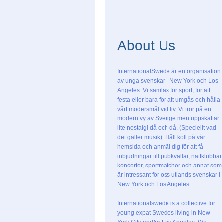
About Us
InternationalSwede är en organisation
av unga svenskar i New York och Los
Angeles. Vi samlas för sport, för att
festa eller bara för att umgås och hålla
vårt modersmål vid liv. Vi tror på en
modern vy av Sverige men uppskattar
lite nostalgi då och då. (Speciellt vad
det gäller musik). Håll koll på vår
hemsida och anmäl dig för att få
inbjudningar till pubkvällar, nattklubbar
koncerter, sportmatcher och annat som
är intressant för oss utlands svenskar i
New York och Los Angeles.
Internationalswede is a collective for
young expat Swedes living in New
York City and/or Los Angeles. We