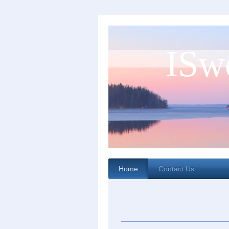
ISw
Home
Contact Us