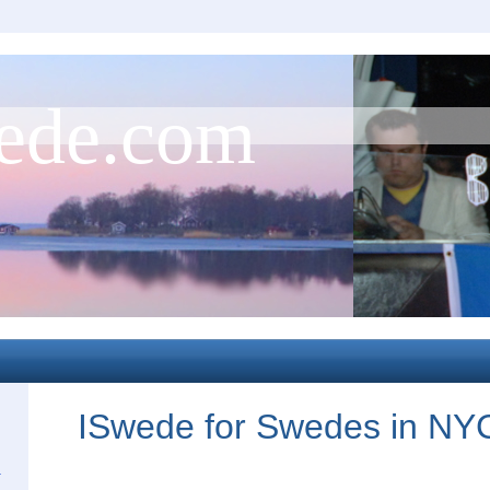
ede.com
ISwede for Swedes in NY