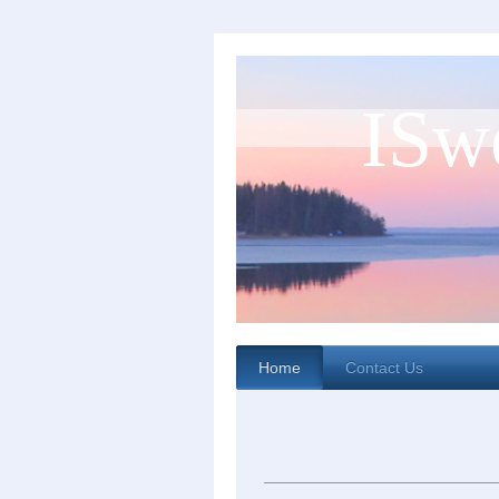
ISw
Home
Contact Us