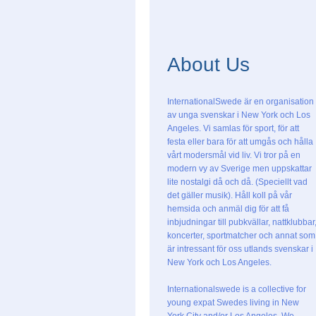
About Us
InternationalSwede är en organisation
av unga svenskar i New York och Los
Angeles. Vi samlas för sport, för att
festa eller bara för att umgås och hålla
vårt modersmål vid liv. Vi tror på en
modern vy av Sverige men uppskattar
lite nostalgi då och då. (Speciellt vad
det gäller musik). Håll koll på vår
hemsida och anmäl dig för att få
inbjudningar till pubkvällar, nattklubbar
koncerter, sportmatcher och annat som
är intressant för oss utlands svenskar i
New York och Los Angeles.
Internationalswede is a collective for
young expat Swedes living in New
York City and/or Los Angeles. We