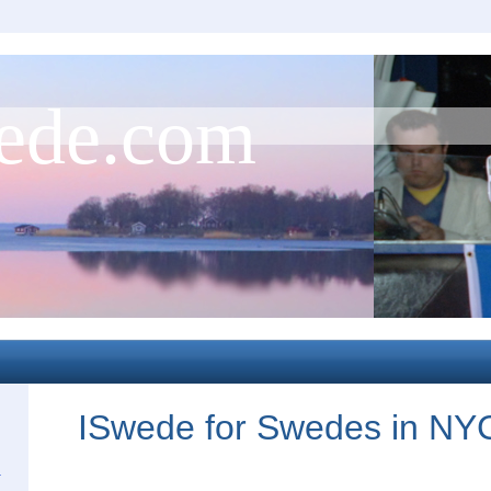
ede.com
ISwede for Swedes in NY