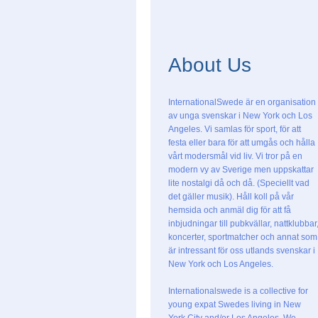
About Us
InternationalSwede är en organisation
av unga svenskar i New York och Los
Angeles. Vi samlas för sport, för att
festa eller bara för att umgås och hålla
vårt modersmål vid liv. Vi tror på en
modern vy av Sverige men uppskattar
lite nostalgi då och då. (Speciellt vad
det gäller musik). Håll koll på vår
hemsida och anmäl dig för att få
inbjudningar till pubkvällar, nattklubbar
koncerter, sportmatcher och annat som
är intressant för oss utlands svenskar i
New York och Los Angeles.
Internationalswede is a collective for
young expat Swedes living in New
York City and/or Los Angeles. We