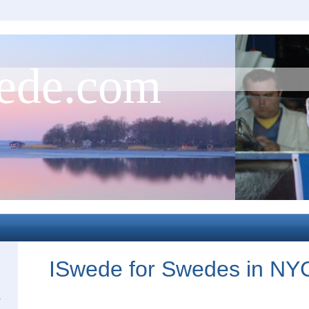
ede.com
ISwede for Swedes in NY