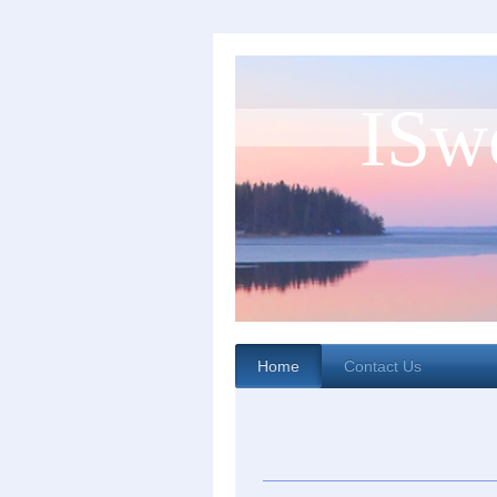
ISw
Home
Contact Us